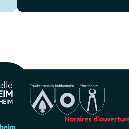
Truchtersheim
Behlenheim
Pfettisheim
Horaires d'ouvertur
sheim