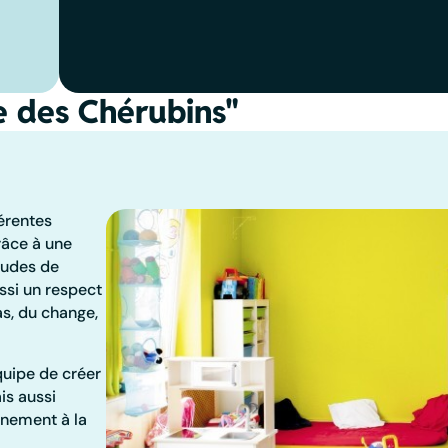
e des Chérubins"
érentes
grâce à une
tudes de
ussi un respect
as, du change,
équipe de créer
is aussi
gnement à la