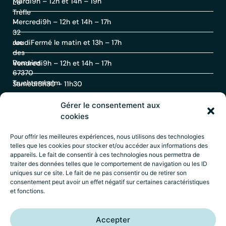
Mardi
9h – 12h et 14h – 19h
Le
Trèfle
Mercredi
9h – 12h et 14h – 17h
–
32
rue
Jeudi
Fermé le matin et 13h – 17h
des
Romains
Vendredi
9h – 12h et 14h – 17h
67370
Truchtersheim
Samedi
8h30 – 11h30
Gérer le consentement aux
Contact
cookies
Pour offrir les meilleures expériences, nous utilisons des technologies
telles que les cookies pour stocker et/ou accéder aux informations des
03
appareils. Le fait de consentir à ces technologies nous permettra de
88
traiter des données telles que le comportement de navigation ou les ID
69
uniques sur ce site. Le fait de ne pas consentir ou de retirer son
60
consentement peut avoir un effet négatif sur certaines caractéristiques
30
et fonctions.
Accueil
–
Mentions légales
–
Politique de
Accepter
confidentialité
–
Déclaration d’accessibilité
–