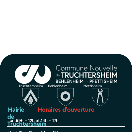
Truchtersheim
Behlenheim
Pfettisheim
Mairie
Horaires d'ouverture
de
Lundi
9h – 12h et 14h – 17h
Truchtersheim