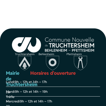
Truchtersheim
Behlenheim
Pfettisheim
Mairie
Horaires d'ouverture
de
Lundi
9h – 12h et 14h – 17h
Truchtersheim
Mardi
9h – 12h et 14h – 19h
Le
Trèfle
Mercredi
9h – 12h et 14h – 17h
–