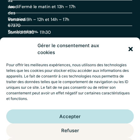
32
rue
Jeudi
Fermé le matin et 13h – 17h
des
Romains
Vendredi
9h – 12h et 14h – 17h
67370
Truchtersheim
Samedi
8h30 – 11h30
Gérer le consentement aux
Contact
cookies
Pour offrir les meilleures expériences, nous utilisons des technologies
telles que les cookies pour stocker et/ou accéder aux informations des
03
appareils. Le fait de consentir à ces technologies nous permettra de
88
traiter des données telles que le comportement de navigation ou les ID
69
uniques sur ce site. Le fait de ne pas consentir ou de retirer son
60
consentement peut avoir un effet négatif sur certaines caractéristiques
30
et fonctions.
Accueil
–
Mentions légales
–
Politique de
Accepter
confidentialité
–
Déclaration d’accessibilité
–
Crédits
Wik* Factory
Refuser