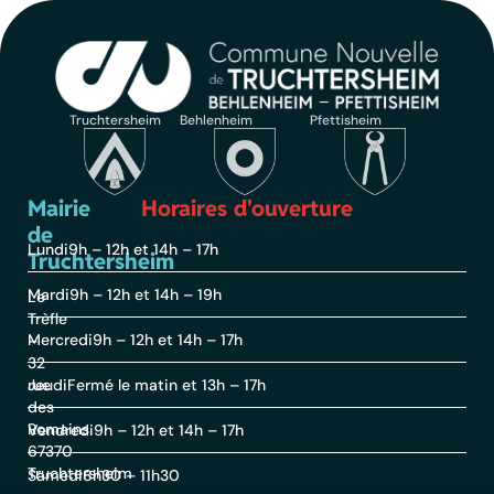
Truchtersheim
Behlenheim
Pfettisheim
Mairie
Horaires d'ouverture
de
Lundi
9h – 12h et 14h – 17h
Truchtersheim
Mardi
9h – 12h et 14h – 19h
Le
Trèfle
Mercredi
9h – 12h et 14h – 17h
–
32
rue
Jeudi
Fermé le matin et 13h – 17h
des
Romains
Vendredi
9h – 12h et 14h – 17h
67370
Truchtersheim
Samedi
8h30 – 11h30