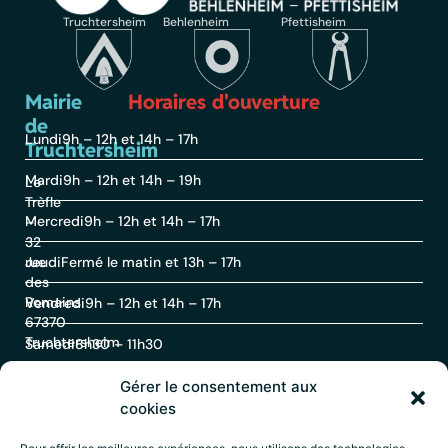
Truchtersheim
Behlenheim
Pfettisheim
Mairie
Horaires d'ouverture
de
Lundi
9h – 12h et 14h – 17h
Truchtersheim
Mardi
9h – 12h et 14h – 19h
Le
Trèfle
Mercredi
9h – 12h et 14h – 17h
–
32
rue
Jeudi
Fermé le matin et 13h – 17h
des
Romains
Vendredi
9h – 12h et 14h – 17h
67370
Truchtersheim
Samedi
8h30 – 11h30
Gérer le consentement aux
Contact
cookies