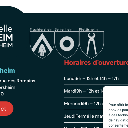
Truchtersheim
Behlenheim
Pfettisheim
Horaires d'ouvertur
sheim
Lundi
9h – 12h et 14h – 17h
2 rue des Romains
ersheim
Mardi
9h – 12h et 14h – 19h
30
Mercredi
9h – 12h et 14h – 17h
Pour offrir 
ct
cookies pour
à ces techn
Jeudi
Fermé le matin et 13h – 
de navigatio
consentement