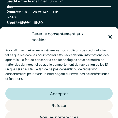
rue
Jeudi
Fermé le matin et 13h – 17h
des
Romains
Vendredi
9h – 12h et 14h – 17h
67370
Truchtersheim
Samedi
8h30 – 11h30
Gérer le consentement aux
Contact
cookies
Pour offrir les meilleures expériences, nous utilisons des technologies
telles que les cookies pour stocker et/ou accéder aux informations des
03
appareils. Le fait de consentir à ces technologies nous permettra de
88
traiter des données telles que le comportement de navigation ou les ID
69
uniques sur ce site. Le fait de ne pas consentir ou de retirer son
60
consentement peut avoir un effet négatif sur certaines caractéristiques
30
et fonctions.
Accueil
–
Mentions légales
–
Politique de
Accepter
confidentialité
–
Déclaration d’accessibilité
–
Crédits
Wik* Factory
Refuser
Voir les préférences