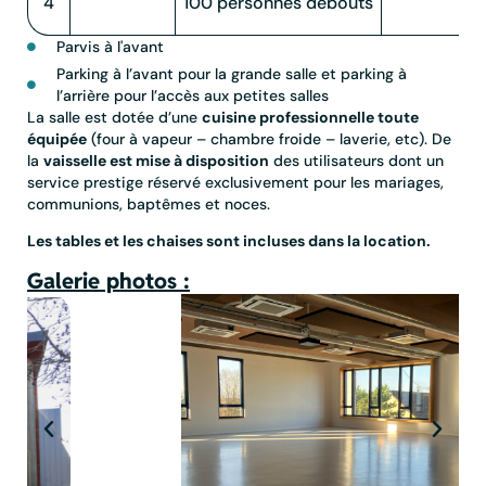
4
100 personnes debouts
Cu
Parvis à l'avant
Parking à l’avant pour la grande salle et parking à
l’arrière pour l’accès aux petites salles
La salle est dotée d’une
cuisine professionnelle toute
équipée
(four à vapeur – chambre froide – laverie, etc). De
la
vaisselle est mise à disposition
des utilisateurs dont un
service prestige réservé exclusivement pour les mariages,
communions, baptêmes et noces.
Les tables et les chaises sont incluses dans la location.
Galerie photos :