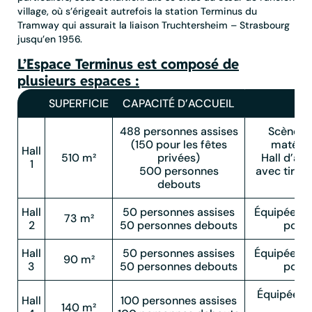
village, où s’érigeait autrefois la station Terminus du
Tramway qui assurait la liaison Truchtersheim – Strasbourg
jusqu’en 1956.
L’Espace Terminus est composé de
plusieurs espaces :
SUPERFICIE
CAPACITÉ D’ACCUEIL
S
488 personnes assises
Scène d
(150 pour les fêtes
matérie
Hall
510 m²
privées)
Hall d’acc
1
500 personnes
avec tireus
debouts
Hall
50 personnes assises
Équipée d’
73 m²
2
50 personnes debouts
pour 
Hall
50 personnes assises
Équipée d’
90 m²
3
50 personnes debouts
pour 
Équipée d’
Hall
100 personnes assises
140 m²