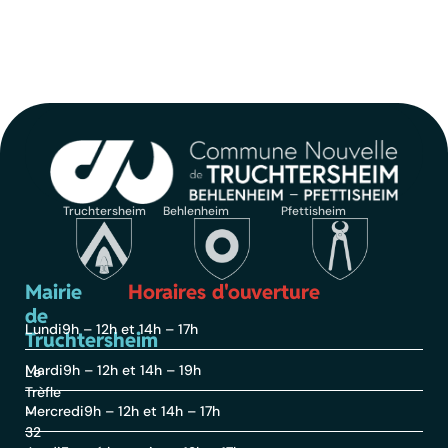
Truchtersheim
Behlenheim
Pfettisheim
Mairie
Horaires d'ouverture
de
Lundi
9h – 12h et 14h – 17h
Truchtersheim
Mardi
9h – 12h et 14h – 19h
Le
Trèfle
Mercredi
9h – 12h et 14h – 17h
–
32