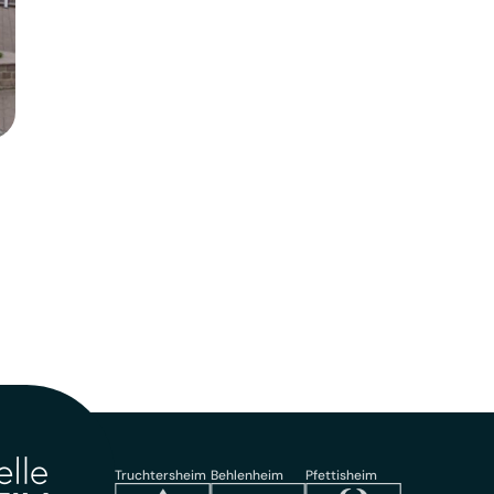
Truchtersheim
Behlenheim
Pfettisheim