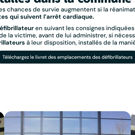
s chances de survie augmentent si la réanimati
es qui suivent l’arrêt cardiaque.
éfibrillateur
en suivant les consignes indiquées 
de la victime, avant de lui administrer, si néce
rillateurs
à leur disposition, installés de la mani
Téléchargez le livret des emplacements des défibrillateurs