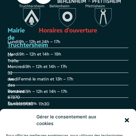
Truchtersheim
Behlenheim
Pfettisheim
Mairie
Horaires d'ouverture
de
Lundi
9h – 12h et 14h – 17h
Truchtersheim
Mardi
9h – 12h et 14h – 19h
Le
Trèfle
Mercredi
9h – 12h et 14h – 17h
–
32
rue
Jeudi
Fermé le matin et 13h – 17h
des
Romains
Vendredi
9h – 12h et 14h – 17h
67370
Truchtersheim
Samedi
8h30 – 11h30
Gérer le consentement aux
Contact
cookies
Pour offrir les meilleures expériences, nous utilisons des technologies