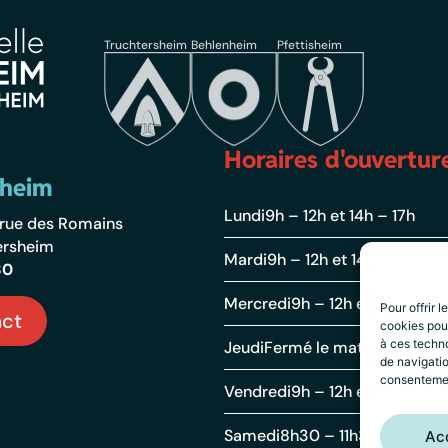
Truchtersheim
Behlenheim
Pfettisheim
Horaires d'ouvertur
sheim
Lundi
9h – 12h et 14h – 17h
2 rue des Romains
ersheim
Mardi
9h – 12h et 14h – 19h
30
Mercredi
9h – 12h et 14h – 17h
Pour offrir 
ct
cookies pour
à ces techn
Jeudi
Fermé le matin et 13h – 
de navigatio
consentement
Vendredi
9h – 12h et 14h – 17h
Samedi
8h30 – 11h30
Ac