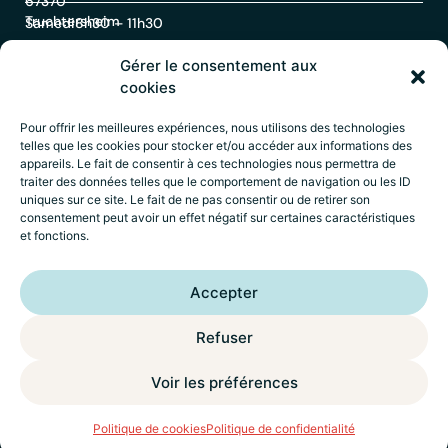
67370
Truchtersheim
Samedi
8h30 – 11h30
Gérer le consentement aux
Contact
cookies
Pour offrir les meilleures expériences, nous utilisons des technologies
telles que les cookies pour stocker et/ou accéder aux informations des
03
appareils. Le fait de consentir à ces technologies nous permettra de
88
traiter des données telles que le comportement de navigation ou les ID
69
uniques sur ce site. Le fait de ne pas consentir ou de retirer son
60
consentement peut avoir un effet négatif sur certaines caractéristiques
30
et fonctions.
Accueil
–
Mentions légales
–
Politique de
Accepter
confidentialité
–
Déclaration d’accessibilité
–
Crédits
Wik* Factory
Refuser
Voir les préférences
ACCÈS
RAPIDE
MENU
Politique de cookies
Politique de confidentialité