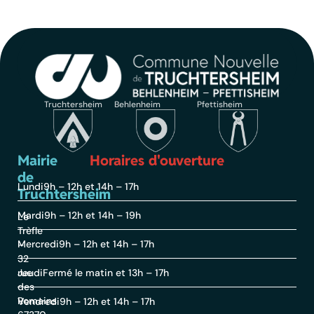
Truchtersheim
Behlenheim
Pfettisheim
Mairie
Horaires d'ouverture
de
Lundi
9h – 12h et 14h – 17h
Truchtersheim
Mardi
9h – 12h et 14h – 19h
Le
Trèfle
Mercredi
9h – 12h et 14h – 17h
–
32
rue
Jeudi
Fermé le matin et 13h – 17h
des
Romains
Vendredi
9h – 12h et 14h – 17h