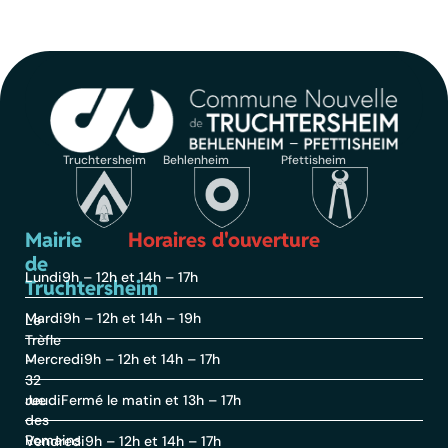
Truchtersheim
Behlenheim
Pfettisheim
Mairie
Horaires d'ouverture
de
Lundi
9h – 12h et 14h – 17h
Truchtersheim
Mardi
9h – 12h et 14h – 19h
Le
Trèfle
Mercredi
9h – 12h et 14h – 17h
–
32
rue
Jeudi
Fermé le matin et 13h – 17h
des
Romains
Vendredi
9h – 12h et 14h – 17h