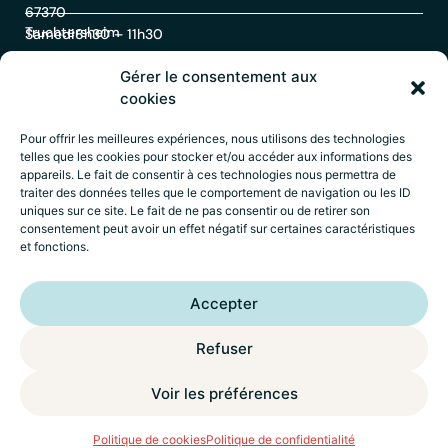
67370
Truchtersheim
Samedi
8h30 – 11h30
Gérer le consentement aux
Contact
cookies
Pour offrir les meilleures expériences, nous utilisons des technologies
telles que les cookies pour stocker et/ou accéder aux informations des
03
appareils. Le fait de consentir à ces technologies nous permettra de
88
traiter des données telles que le comportement de navigation ou les ID
69
uniques sur ce site. Le fait de ne pas consentir ou de retirer son
60
consentement peut avoir un effet négatif sur certaines caractéristiques
30
et fonctions.
Accueil
–
Mentions légales
–
Politique de
Accepter
confidentialité
–
Déclaration d’accessibilité
–
Crédits
Wik* Factory
Refuser
Voir les préférences
ACCÈS
RAPIDE
MENU
Politique de cookies
Politique de confidentialité