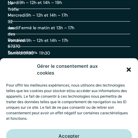
Mardi
9h – 12h et 14h – 19h
Le
Trèfle
Mercredi
9h – 12h et 14h – 17h
–
32
rue
Jeudi
Fermé le matin et 13h – 17h
des
Romains
Vendredi
9h – 12h et 14h – 17h
67370
Truchtersheim
Samedi
8h30 – 11h30
Gérer le consentement aux
Contact
cookies
Pour offrir les meilleures expériences, nous utilisons des technologies
telles que les cookies pour stocker et/ou accéder aux informations des
03
appareils. Le fait de consentir à ces technologies nous permettra de
88
traiter des données telles que le comportement de navigation ou les ID
69
uniques sur ce site. Le fait de ne pas consentir ou de retirer son
60
consentement peut avoir un effet négatif sur certaines caractéristiques
30
et fonctions.
Accueil
–
Mentions légales
–
Politique de
Accepter