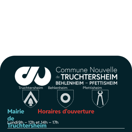
Truchtersheim
Behlenheim
Pfettisheim
Mairie
Horaires d'ouverture
de
Lundi
9h – 12h et 14h – 17h
Truchtersheim