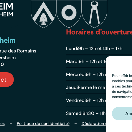
Horaires d'ouvertur
sheim
Lundi
9h – 12h et 14h – 17h
2 rue des Romains
ersheim
Mardi
9h – 12h et 14h – 19h
30
Mercredi
9h – 12h et 14h – 17h
Pour offrir 
ct
cookies pour
à ces techn
Jeudi
Fermé le matin et 13h – 
de navigatio
consentement
Vendredi
9h – 12h et 14h – 17h
Samedi
8h30 – 11h30
Ac
les
–
Politique de confidentialité
–
Déclaration d’accessibilit