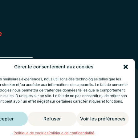
e
Gérer le consentement aux cookies
les meilleures expériences, nous utilisons des technologies telles que les
 stocker et/ou accéder aux informations des appareils. Le fait de consentir
ologies nous permettra de traiter des données telles que le comportement
17h
n ou les ID uniques sur ce site. Le fait de ne pas consentir ou de retirer son
 peut avoir un effet négatif sur certaines caractéristiques et fonctions.
cepter
Refuser
Voir les préférences
é
– Crédits
Wik* Factory
Politique de cookies
Politique de confidentialité