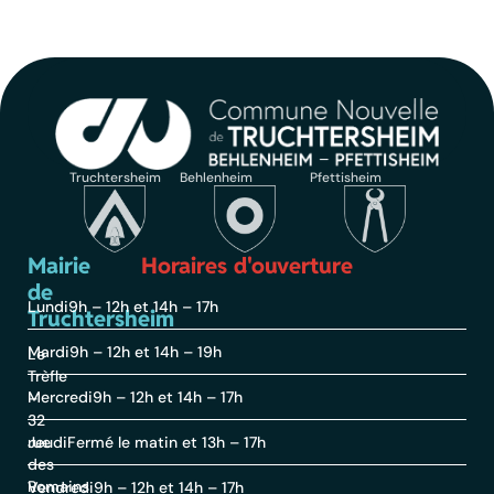
Truchtersheim
Behlenheim
Pfettisheim
Mairie
Horaires d'ouverture
de
Lundi
9h – 12h et 14h – 17h
Truchtersheim
Mardi
9h – 12h et 14h – 19h
Le
Trèfle
Mercredi
9h – 12h et 14h – 17h
–
32
rue
Jeudi
Fermé le matin et 13h – 17h
des
Romains
Vendredi
9h – 12h et 14h – 17h