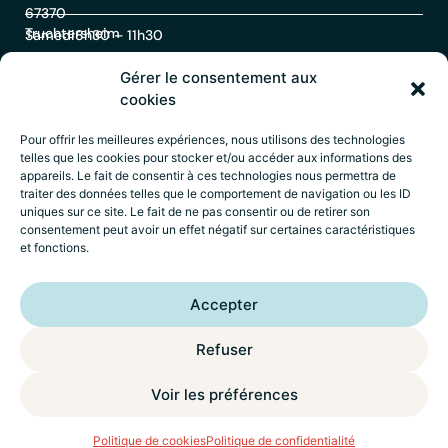
67370
Truchtersheim
Samedi
8h30 – 11h30
Gérer le consentement aux
Contact
cookies
Pour offrir les meilleures expériences, nous utilisons des technologies
telles que les cookies pour stocker et/ou accéder aux informations des
03
appareils. Le fait de consentir à ces technologies nous permettra de
88
traiter des données telles que le comportement de navigation ou les ID
69
uniques sur ce site. Le fait de ne pas consentir ou de retirer son
60
consentement peut avoir un effet négatif sur certaines caractéristiques
30
et fonctions.
Accueil
–
Mentions légales
–
Politique de
Accepter
confidentialité
–
Déclaration d’accessibilité
–
Crédits
Wik* Factory
Refuser
Voir les préférences
ACCÈS
RAPIDE
MENU
Politique de cookies
Politique de confidentialité