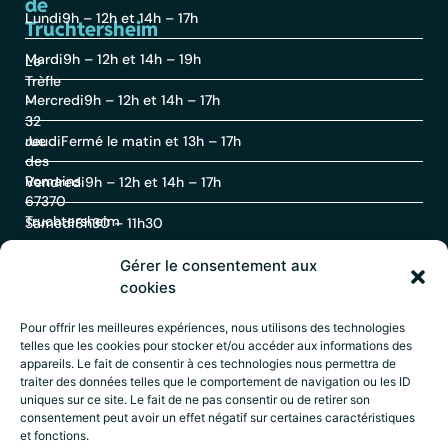
de
Lundi
9h – 12h et 14h – 17h
Truchtersheim
Mardi
9h – 12h et 14h – 19h
Le
Trèfle
Mercredi
9h – 12h et 14h – 17h
–
32
rue
Jeudi
Fermé le matin et 13h – 17h
des
Romains
Vendredi
9h – 12h et 14h – 17h
67370
Truchtersheim
Samedi
8h30 – 11h30
Gérer le consentement aux
Contact
cookies
Pour offrir les meilleures expériences, nous utilisons des technologies
telles que les cookies pour stocker et/ou accéder aux informations des
03
appareils. Le fait de consentir à ces technologies nous permettra de
88
traiter des données telles que le comportement de navigation ou les ID
69
uniques sur ce site. Le fait de ne pas consentir ou de retirer son
60
consentement peut avoir un effet négatif sur certaines caractéristiques
30
et fonctions.