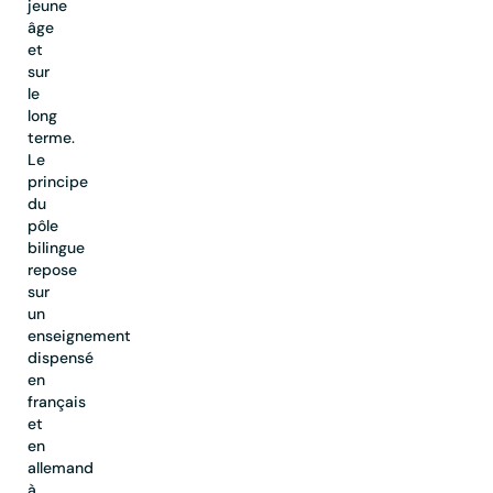
jeune
âge
et
sur
le
long
terme.
Le
principe
du
pôle
bilingue
repose
sur
un
enseignement
dispensé
en
français
et
en
allemand
à