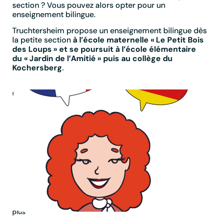
section ? Vous pouvez alors opter pour un
enseignement bilingue.
Truchtersheim propose un enseignement bilingue dès
la petite section
à l’école maternelle « Le Petit Bois
des Loups » et se poursuit à l’école élémentaire
du « Jardin de l’Amitié » puis au collège du
Kochersberg
.
Le
cycle
bilingue
permet
à
l’enfant
d’appréhender
la
langue
allemande
dès
son
plus