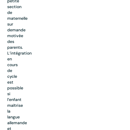
petite
section
de
maternelle
sur
demande
motivée
des
parents.
L’intégration
en
cours
de
cycle
est
possible
si
l’enfant
maîtrise
la
langue
allemande
et