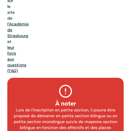
sur
le
site
de
l’Académie
de
Strasbourg
et
leur
foire
aux
questions
(FAQ)
À noter
Lors de l’inscription en petite section, il pourra être
proposé de démarrer en petite section bilingue ou en
petite section monolingue suivie de moyenne section
bilingue en fonction des effectifs et des places