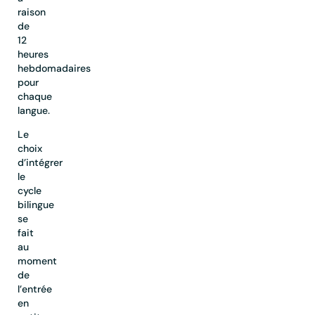
raison
de
12
heures
hebdomadaires
pour
chaque
langue.
Le
choix
d’intégrer
le
cycle
bilingue
se
fait
au
moment
de
l’entrée
en