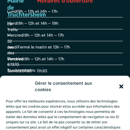
Mairie
Horaires d'ouverture
de
Lundi
9h – 12h et 14h – 17h
Truchtersheim
Mardi
9h – 12h et 14h – 19h
Le
Trèfle
Mercredi
9h – 12h et 14h – 17h
–
32
rue
Jeudi
Fermé le matin et 13h – 17h
des
Romains
Vendredi
9h – 12h et 14h – 17h
67370
Truchtersheim
Samedi
8h30 – 11h30
Gérer le consentement aux
Contact
cookies
Pour offrir les meilleures expériences, nous utilisons des technologies
telles que les cookies pour stocker et/ou accéder aux informations des
03
appareils. Le fait de consentir à ces technologies nous permettra de
88
traiter des données telles que le comportement de navigation ou les ID
69
uniques sur ce site. Le fait de ne pas consentir ou de retirer son
60
consentement peut avoir un effet négatif sur certaines caractéristiques