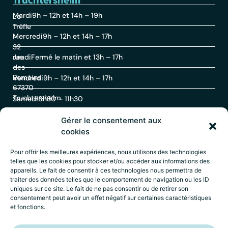
Truchtersheim
Mardi
9h – 12h et 14h – 19h
Le
Trèfle
Mercredi
9h – 12h et 14h – 17h
–
32
rue
Jeudi
Fermé le matin et 13h – 17h
des
Romains
Vendredi
9h – 12h et 14h – 17h
67370
Truchtersheim
Samedi
8h30 – 11h30
Gérer le consentement aux
Contact
cookies
Pour offrir les meilleures expériences, nous utilisons des technologies
telles que les cookies pour stocker et/ou accéder aux informations des
03
appareils. Le fait de consentir à ces technologies nous permettra de
88
traiter des données telles que le comportement de navigation ou les ID
69
uniques sur ce site. Le fait de ne pas consentir ou de retirer son
60
consentement peut avoir un effet négatif sur certaines caractéristiques
30
et fonctions.