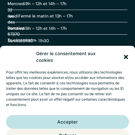
Mercredi
9h – 12h et 14h – 17h
–
32
rue
Jeudi
Fermé le matin et 13h – 17h
des
Romains
Vendredi
9h – 12h et 14h – 17h
67370
Truchtersheim
Samedi
8h30 – 11h30
Gérer le consentement aux
Contact
cookies
Pour offrir les meilleures expériences, nous utilisons des technologies
telles que les cookies pour stocker et/ou accéder aux informations des
03
appareils. Le fait de consentir à ces technologies nous permettra de
88
traiter des données telles que le comportement de navigation ou les ID
69
uniques sur ce site. Le fait de ne pas consentir ou de retirer son
60
consentement peut avoir un effet négatif sur certaines caractéristiques
30
et fonctions.
Accueil
–
Mentions légales
–
Politique de
Accepter
confidentialité
–
Déclaration d’accessibilité
–
Crédits
Wik* Factory