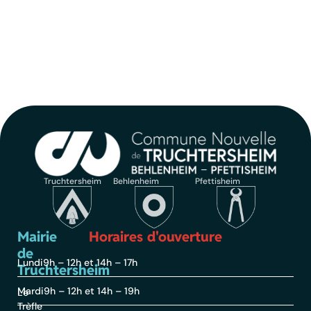
Truchtersheim
Behlenheim
Pfettisheim
Mairie
Horaires d'ouverture
de
Lundi
9h – 12h et 14h – 17h
Truchtersheim
Mardi
9h – 12h et 14h – 19h
Le
Trèfle